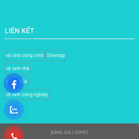
LIÊN KẾT
vệ sinh công trình
Sitemap
vệ sinh nhà
dịch vụ 5s
vệ sinh công nghiệp
BẢNG GIÁ
|
5SPRO