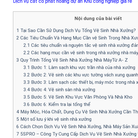
Dịch vụ cắt cỏ phát hoang dự án Khu công nghiệp giá rẻ
Nội dung của bài viết
1
Tại Sao Cần Sử Dụng Dịch Vụ Tổng Vệ Sinh Nhà Xưởng?
2
Các Tiêu Chuẩn Và Hạng Mục Cần vệ Sinh Trong Nhà X
2.1
Các tiêu chuẩn và nguyên tắc vệ sinh nhà xưởng đả
2.2
Các hạng mục cần vệ sinh trong nhà xưởng nhà má
3
Quy Trình Tổng Vệ Sinh Nhà Xưởng Nhà MáyTừ A- Z
3.1
Bước 1: Làm sạch khu vực trần nhà của nhà xưởng
3.2
Bước 2: Vệ sinh các khu vực tường vách xung quan
3.3
Bước 3: Làm sạch các thiết bị, máy móc trong nhà 
3.4
Bước 4: Vệ sinh sàn nhà xưởng
3.5
Bước 5: Vệ Sinh Khu Vực Văn Phòng Và Nhà Kho
3.6
Bước 6: Kiểm tra lại tổng thể
4
Máy Móc, Hóa Chất, Dụng Cụ Vệ Sinh Nhà Xưởng Cần Th
5
Một số lưu ý khi vệ sinh nhà xưởng
6
Cách Chọn Dịch Vụ Vệ Sinh Nhà Xưởng, Nhà Máy Sản Xu
7
5SPRO – Công Ty Cung Cấp Dịch Vụ Vệ Sinh Nhà Xưởng 