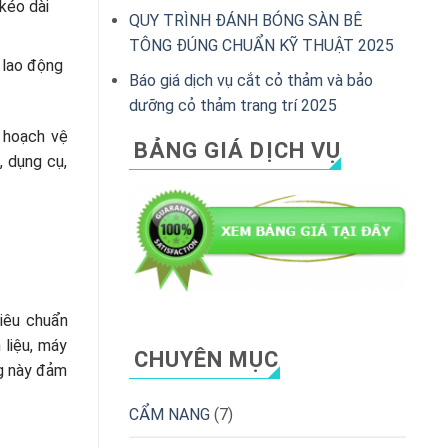
 kéo dài
QUY TRÌNH ĐÁNH BÓNG SÀN BÊ
TÔNG ĐÚNG CHUẨN KỸ THUẬT 2025
 lao động
Báo giá dịch vụ cắt cỏ thảm và bảo
dưỡng cỏ thảm trang trí 2025
ế hoạch vệ
BẢNG GIÁ DỊCH VỤ
, dụng cụ,
iêu chuẩn
 liệu, máy
CHUYÊN MỤC
ng này đảm
CẨM NANG
(7)