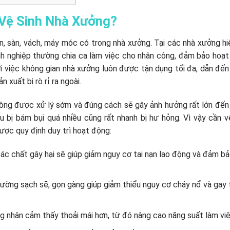
 Vệ Sinh Nhà Xưởng?
 sàn, vách, máy móc có trong nhà xưởng. Tại các nhà xưởng hi
doanh nghiệp thường chia ca làm việc cho nhân công, đảm bảo hoạ
ới việc không gian nhà xưởng luôn được tận dụng tối đa, dẫn đến
 xuất bị rò rỉ ra ngoài.
hông được xử lý sớm và đúng cách sẽ gây ảnh hưởng rất lớn đế
bị bám bụi quá nhiều cũng rất nhanh bị hư hỏng. Vì vậy cần v
ợc quy định duy trì hoạt động:
ác chất gây hại sẽ giúp giảm nguy cơ tai nạn lao động và đảm b
ờng sạch sẽ, gọn gàng giúp giảm thiểu nguy cơ cháy nổ và gay t
g nhân cảm thấy thoải mái hơn, từ đó nâng cao năng suất làm việ