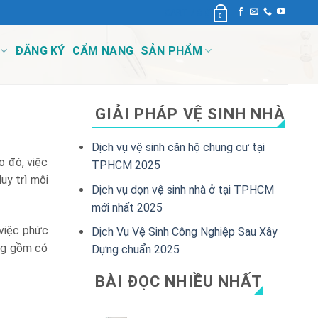
CART /
0
₫
0
ĐĂNG KÝ
CẨM NANG
SẢN PHẨM
GIẢI PHÁP VỆ SINH NHÀ
Dịch vụ vệ sinh căn hộ chung cư tại
o đó, việc
TPHCM 2025
uy trì môi
Dịch vụ dọn vệ sinh nhà ở tại TPHCM
mới nhất 2025
việc phức
Dịch Vụ Vệ Sinh Công Nghiệp Sau Xây
ởng gồm có
Dựng chuẩn 2025
BÀI ĐỌC NHIỀU NHẤT