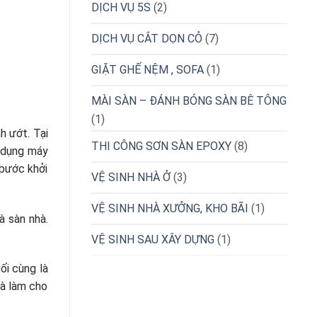
DỊCH VỤ 5S
(2)
DỊCH VỤ CẮT DỌN CỎ
(7)
GIẶT GHẾ NỆM , SOFA
(1)
MÀI SÀN – ĐÁNH BÓNG SÀN BÊ TÔNG
(1)
h ướt. Tại
THI CÔNG SƠN SÀN EPOXY
(8)
ử dụng máy
 bước khởi
VỆ SINH NHÀ Ở
(3)
VỆ SINH NHÀ XƯỞNG, KHO BÃI
(1)
à sàn nhà.
VỆ SINH SAU XÂY DỰNG
(1)
ối cùng là
và làm cho