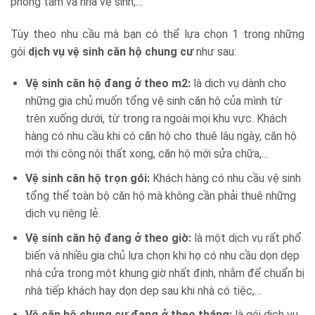
phòng tắm và nhà vệ sinh,…
Tùy theo nhu cầu mà bạn có thể lựa chọn 1 trong những
gói
dịch vụ vệ sinh căn hộ chung cư
như sau:
Vệ sinh căn hộ đang ở theo m2:
là dịch vụ dành cho
những gia chủ muốn tổng vệ sinh căn hộ của mình từ
trên xuống dưới, từ trong ra ngoài mọi khu vực. Khách
hàng có nhu cầu khi có căn hộ cho thuê lâu ngày, căn hộ
mới thi công nội thất xong, căn hộ mới sửa chữa,…
Vệ sinh căn hộ trọn gói:
Khách hàng có nhu cầu vệ sinh
tổng thể toàn bộ căn hộ mà không cần phải thuê những
dịch vụ riêng lẻ.
Vệ sinh căn hộ đang ở theo giờ:
là một dịch vụ rất phổ
biến và nhiều gia chủ lựa chọn khi họ có nhu cầu dọn dẹp
nhà cửa trong một khung giờ nhất định, nhằm để chuẩn bị
nhà tiếp khách hay dọn dẹp sau khi nhà có tiệc,…
Vệ căn hộ chung cư đang ở theo tháng:
là gói dịch vụ