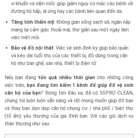
vi khuẩn và nấm mốc giúp giảm nguy cơ mắc các bệnh về
đường hô hấp, dị ứng hay các bệnh liên quan đến da.
Tăng tính thẩm mỹ
: Không gian sống sạch sẽ, ngăn nắp
mang lại cảm giác thoải mái, thư giãn sau một ngày làm
việc mệt mỏi.
Bảo vệ đồ nội thất
: Việc vệ sinh định kỳ giúp bảo quản
và kéo dài tuổi thọ của các thiết bị, đồ dùng trong căn
hộ như bàn ghế, sàn nhà, thiết bị điện tử.
Nếu bạn đang
tốn quá nhiều thời gian
cho những công
việc trên,
bạn đang tìm kiếm 1 kênh để giúp đỡ vệ sinh
căn hộ của bạn
? Đừng tìm đâu xa, đã có 5SPRO CLEAN,
chúng tôi luôn luôn sẵn sàng và rất mong muốn giúp đỡ bạn
và thay bạn dọn dẹp căn hộ chung cư / nhà phố / biệt thự
(tổ ấm) yêu thương của gia đình bạn. Với các gói dịch vụ
thân thương như sau: