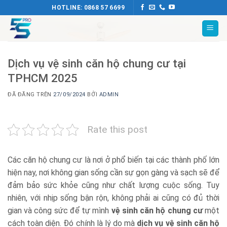
Chuyển
HOTLINE: 0868 57 6699
đến
nội
dung
Dịch vụ vệ sinh căn hộ chung cư tại
TPHCM 2025
ĐÃ ĐĂNG TRÊN
27/09/2024
BỞI
ADMIN
Rate this post
Các căn hộ chung cư là nơi ở phổ biến tại các thành phố lớn
hiện nay, nơi không gian sống cần sự gọn gàng và sạch sẽ để
đảm bảo sức khỏe cũng như chất lượng cuộc sống. Tuy
nhiên, với nhịp sống bận rộn, không phải ai cũng có đủ thời
gian và công sức để tự mình
vệ sinh căn hộ chung cư
một
cách toàn diện. Đó chính là lý do mà
dịch vụ vệ sinh căn hộ