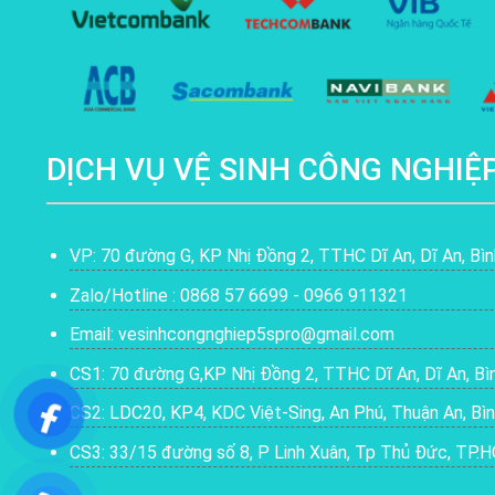
DỊCH VỤ VỆ SINH CÔNG NGHIỆ
VP: 70 đường G, KP Nhị Đồng 2, TTHC Dĩ An, Dĩ An, Bì
Zalo/Hotline : 0868 57 6699 - 0966 911321
Email: vesinhcongnghiep5spro@gmail.com
CS1: 70 đường G,KP Nhị Đồng 2, TTHC Dĩ An, Dĩ An, B
CS2: LDC20, KP4, KDC Việt-Sing, An Phú, Thuận An, Bì
CS3: 33/15 đường số 8, P Linh Xuân, Tp Thủ Đức, TP.