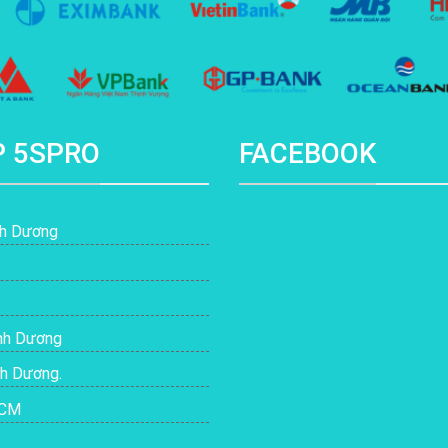
P 5SPRO
FACEBOOK
nh Dương
ình Dương
nh Dương.
HCM