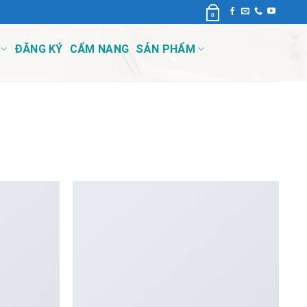
CART /
0
₫
0
ĐĂNG KÝ
CẨM NANG
SẢN PHẨM